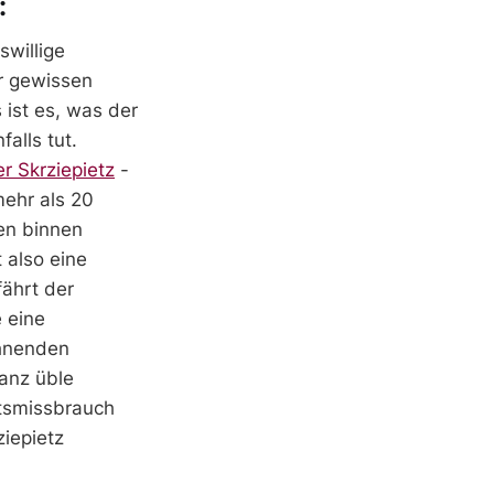
:
swillige
r gewissen
 ist es, was der
alls tut.
r Skrziepietz
-
ehr als 20
ten binnen
 also eine
ährt der
e eine
ehnenden
anz üble
htsmissbrauch
ziepietz