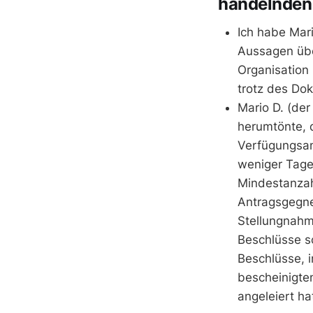
handelnde
Ich habe Mari
Aussagen übe
Organisation 
trotz des Dok
Mario D. (der
herumtönte, 
Verfügungsant
weniger Tage 
Mindestanzah
Antragsgegner
Stellungnahm
Beschlüsse s
Beschlüsse, 
bescheinigten
angeleiert hat