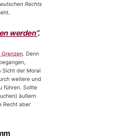
deutschen Rechts
eht.
en werden“
.
n Grenzen
. Denn
) begangen,
s Sicht der Moral
durch weitere und
 führen. Sollte
suchen) äußern
e Recht aber
umm