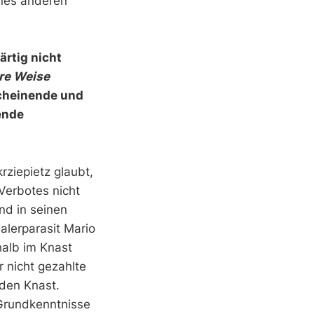
ines anderen
ärtig nicht
re Weise
scheinende und
ende
ziepietz glaubt,
Verbotes nicht
nd in seinen
alerparasit Mario
halb im Knast
r nicht gezahlte
den Knast.
 Grundkenntnisse