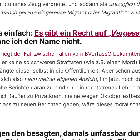
er dummes Zeug verbreitet und sodann als
„bezüglich 
manch gerade eingereiste Migrant oder Migrantin“
da st
s einfach:
Es gibt ein Recht auf
„Vergess
ne ich den Name nicht.
“
liegt der Fall zwischen allen vom BVerfassG bekannte
t er keine so schweren Straftaten (wie z.B. einen Mord
ängte dieser selbst in die Öffentlichkeit. Aber schon au
s sich also
nach meiner eigenen Ansicht
, ihn jetzt noch 
che Berichte daran zu hindern, ein rechtstreues Leben zu
ntlich (außer zu Privatkram, meinetwegen Oktoberfestbe
nlass zu neuen Berichten geben, wäre dieses moralisch
egen den besagten, damals unfassbar d