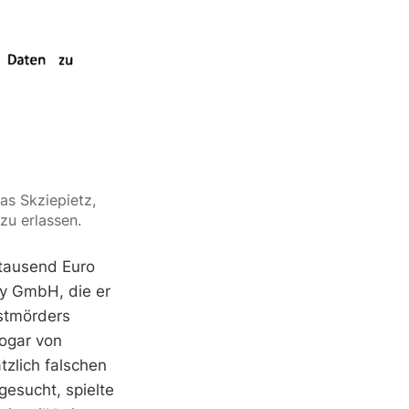
s Skziepietz, 
zu erlassen.
 tausend Euro
ay GmbH, die er
stmörders
sogar von
tzlich falschen
gesucht, spielte