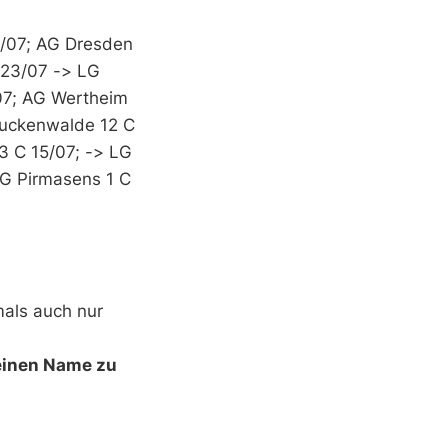
2/07; AG Dresden
023/07 -> LG
07; AG Wertheim
Luckenwalde 12 C
3 C 15/07; -> LG
AG Pirmasens 1 C
mals auch nur
seinen Name zu