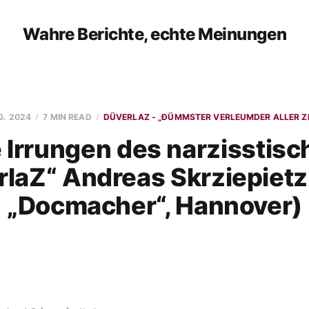
Wahre Berichte, echte Meinungen
G. 2024
7 MIN READ
DÜVERLAZ - „ĐÜMMSTER VERLEUMDER ALLER Z
 Irrungen des narzisstis
laZ“ Andreas Skrziepietz 
„Docmacher“, Hannover)