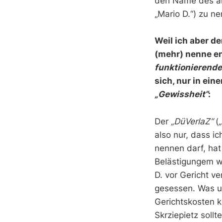
den Name des als
„Mario D.“) zu n
Weil ich aber d
(mehr) nenne en
funktionierende
sich, nur in ei
„Gewissheit“
:
Der
„DüVerlaZ“
(
also nur, dass i
nennen darf, hat 
Belästigungem wi
D. vor Gericht v
gesessen. Was un
Gerichtskosten 
Skrziepietz soll