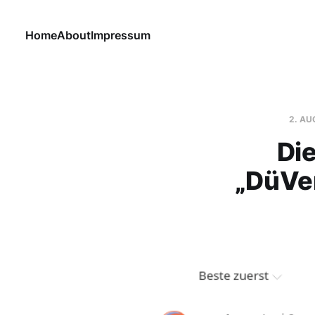
Home
About
Impressum
2. AU
Die
„DüVer