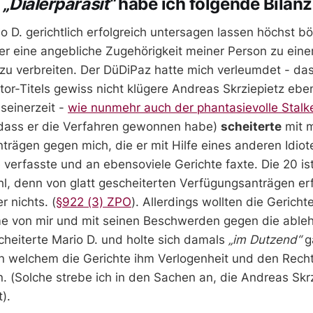
n
„Dialerparasit“
habe ich folgende Bilanz
o D. gerichtlich erfolgreich untersagen lassen höchst bö
r eine angebliche Zugehörigkeit meiner Person zu eine
zu verbreiten. Der DüDiPaz hatte mich verleumdet - das
tor-Titels gewiss nicht klügere Andreas Skrziepietz ebenf
 seinerzeit -
wie nunmehr auch der phantasievolle Stalke
dass er die Verfahren gewonnen habe)
scheiterte
mit m
rägen gegen mich, die er mit Hilfe eines anderen Idio
verfasste und an ebensoviele Gerichte faxte. Die 20 ist
l, denn von glatt gescheiterten Verfügungsanträgen erf
 nichts. (
§922 (3) ZPO
). Allerdings wollten die Gericht
e von mir und mit seinen Beschwerden gegen die abl
cheiterte Mario D. und holte sich damals
„im Dutzend“
g
in welchem die Gerichte ihm Verlogenheit und den Rec
. (Solche strebe ich in den Sachen an, die Andreas Skr
).