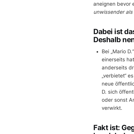
aneignen bevor 
unwissender als 
Dabei ist da
Deshalb nen
Bei „Mario D.
einerseits ha
anderseits dr
„verbietet“ e
neue öffentli
D. sich öffe
oder sonst A
verwirkt.
Fakt ist: G