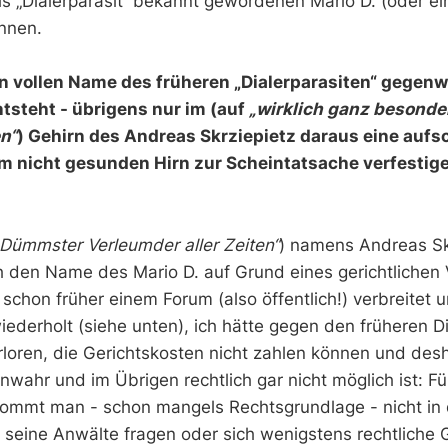
 „Dialerparasit“ bekannt gewordenen Mario D. (oder e
ennen.
en vollen Name des früheren „Dialerparasiten“ gegenw
tsteht - übrigens nur im (auf
„wirklich ganz besonde
n“
) Gehirn des Andreas Skrziepietz daraus eine auf
nem nicht gesunden Hirn zur Scheintatsache verfestig
„Dümmster Verleumder aller Zeiten“
) namens Andreas Skr
ch den Name des Mario D. auf Grund eines gerichtlichen 
schon früher einem Forum (also öffentlich!) verbreitet u
ederholt (siehe unten), ich hätte gegen den früheren Di
erloren, die Gerichtskosten nicht zahlen können und des
wahr und im Übrigen rechtlich gar nicht möglich ist: Fü
kommt man - schon mangels Rechtsgrundlage - nicht in 
te seine Anwälte fragen oder sich wenigstens rechtliche