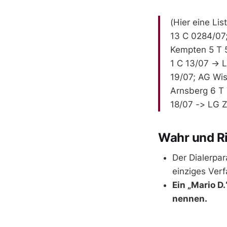
(Hier eine Li
13 C 0284/07;
Kempten 5 T 5
1 C 13/07 → 
19/07; AG Wi
Arnsberg 6 T 
18/07 -> LG 
Wahr und Ric
Der Dialerpar
einziges Ver
Ein „Mario D
nennen.