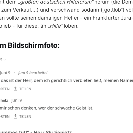
mit dem
„größten deutschen Hilfeforum“
herum (die Domai
n zum Verkauf....) und verschwand sodann („gottlob“) völ
an sollte seinen damaligen Helfer - ein Frankfurter Jura
lieb - für diese, äh
„Hilfe“
loben.
m Bildschirmfoto:
ummes tut!“ - Herr Skrziepietz