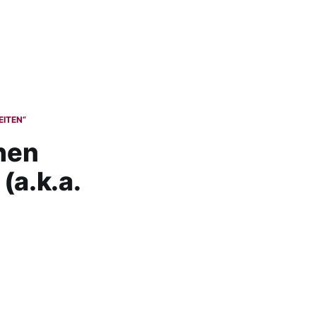
EITEN“
chen
(a.k.a.