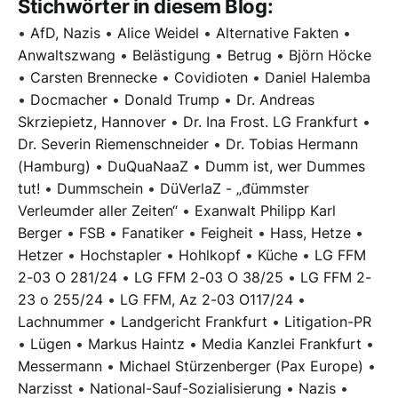
Stichwörter in diesem Blog:
•
AfD, Nazis
•
Alice Weidel
•
Alternative Fakten
•
Anwaltszwang
•
Belästigung
•
Betrug
•
Björn Höcke
•
Carsten Brennecke
•
Covidioten
•
Daniel Halemba
•
Docmacher
•
Donald Trump
•
Dr. Andreas
Skrziepietz, Hannover
•
Dr. Ina Frost. LG Frankfurt
•
Dr. Severin Riemenschneider
•
Dr. Tobias Hermann
(Hamburg)
•
DuQuaNaaZ
•
Dumm ist, wer Dummes
tut!
•
Dummschein
•
DüVerlaZ - „đümmster
Verleumder aller Zeiten“
•
Exanwalt Philipp Karl
Berger
•
FSB
•
Fanatiker
•
Feigheit
•
Hass, Hetze
•
Hetzer
•
Hochstapler
•
Hohlkopf
•
Küche
•
LG FFM
2-03 O 281/24
•
LG FFM 2-03 O 38/25
•
LG FFM 2-
23 o 255/24
•
LG FFM, Az 2-03 O117/24
•
Lachnummer
•
Landgericht Frankfurt
•
Litigation-PR
•
Lügen
•
Markus Haintz
•
Media Kanzlei Frankfurt
•
Messermann
•
Michael Stürzenberger (Pax Europe)
•
Narzisst
•
National-Sauf-Sozialisierung
•
Nazis
•