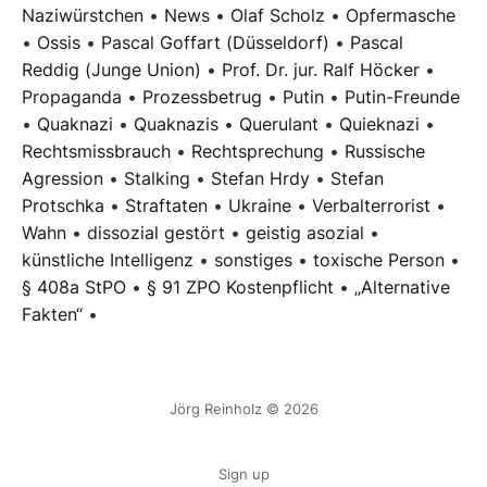
Naziwürstchen
•
News
•
Olaf Scholz
•
Opfermasche
•
Ossis
•
Pascal Goffart (Düsseldorf)
•
Pascal
Reddig (Junge Union)
•
Prof. Dr. jur. Ralf Höcker
•
Propaganda
•
Prozessbetrug
•
Putin
•
Putin-Freunde
•
Quaknazi
•
Quaknazis
•
Querulant
•
Quieknazi
•
Rechtsmissbrauch
•
Rechtsprechung
•
Russische
Agression
•
Stalking
•
Stefan Hrdy
•
Stefan
Protschka
•
Straftaten
•
Ukraine
•
Verbalterrorist
•
Wahn
•
dissozial gestört
•
geistig asozial
•
künstliche Intelligenz
•
sonstiges
•
toxische Person
•
§ 408a StPO
•
§ 91 ZPO Kostenpflicht
•
„Alternative
Fakten“
•
Jörg Reinholz © 2026
Sign up