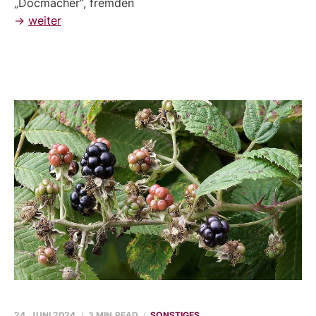
„Docmacher“, fremden
→
weiter
24. JUNI 2024
3 MIN READ
SONSTIGES