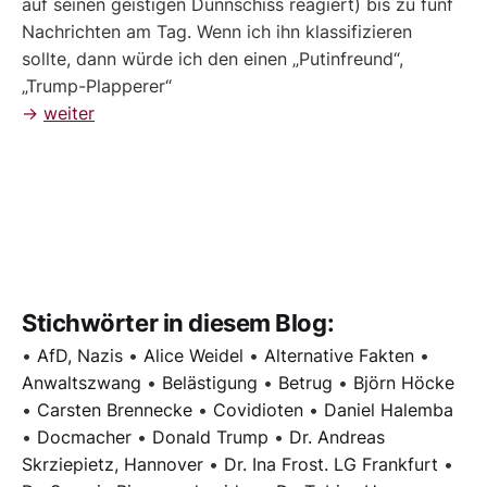
auf seinen geistigen Dünnschiss reagiert) bis zu fünf
Nachrichten am Tag. Wenn ich ihn klassifizieren
sollte, dann würde ich den einen „Putinfreund“,
„Trump-Plapperer“
→
weiter
Stichwörter in diesem Blog:
•
AfD, Nazis
•
Alice Weidel
•
Alternative Fakten
•
Anwaltszwang
•
Belästigung
•
Betrug
•
Björn Höcke
•
Carsten Brennecke
•
Covidioten
•
Daniel Halemba
•
Docmacher
•
Donald Trump
•
Dr. Andreas
Skrziepietz, Hannover
•
Dr. Ina Frost. LG Frankfurt
•