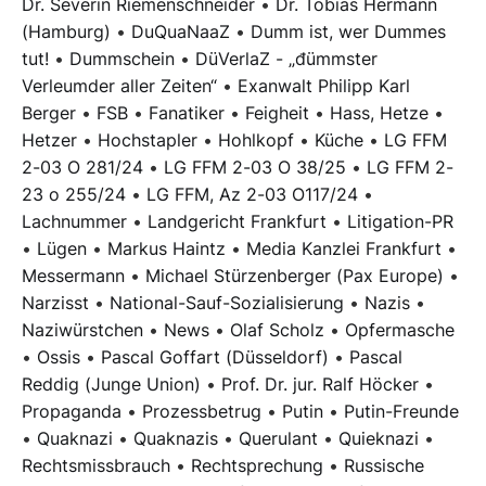
Dr. Severin Riemenschneider
•
Dr. Tobias Hermann
(Hamburg)
•
DuQuaNaaZ
•
Dumm ist, wer Dummes
tut!
•
Dummschein
•
DüVerlaZ - „đümmster
Verleumder aller Zeiten“
•
Exanwalt Philipp Karl
Berger
•
FSB
•
Fanatiker
•
Feigheit
•
Hass, Hetze
•
Hetzer
•
Hochstapler
•
Hohlkopf
•
Küche
•
LG FFM
2-03 O 281/24
•
LG FFM 2-03 O 38/25
•
LG FFM 2-
23 o 255/24
•
LG FFM, Az 2-03 O117/24
•
Lachnummer
•
Landgericht Frankfurt
•
Litigation-PR
•
Lügen
•
Markus Haintz
•
Media Kanzlei Frankfurt
•
Messermann
•
Michael Stürzenberger (Pax Europe)
•
Narzisst
•
National-Sauf-Sozialisierung
•
Nazis
•
Naziwürstchen
•
News
•
Olaf Scholz
•
Opfermasche
•
Ossis
•
Pascal Goffart (Düsseldorf)
•
Pascal
Reddig (Junge Union)
•
Prof. Dr. jur. Ralf Höcker
•
Propaganda
•
Prozessbetrug
•
Putin
•
Putin-Freunde
•
Quaknazi
•
Quaknazis
•
Querulant
•
Quieknazi
•
Rechtsmissbrauch
•
Rechtsprechung
•
Russische