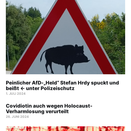
Peinlicher AfD-„Held“ Stefan Hrdy spuckt und
beißt ← unter Polizeischutz
1. JULI 2024
Covidiotin auch wegen Holocaust-
Verharmlosung verurteilt
26. JUNI 2024