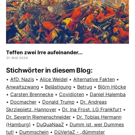
Teffen zwei Irre aufeinander...
31. MAI 2024
Stichwörter in diesem Blog:
•
AfD, Nazis
•
Alice Weidel
•
Alternative Fakten
•
Anwaltszwang
•
Belästigung
•
Betrug
•
Björn Höcke
•
Carsten Brennecke
•
Covidioten
•
Daniel Halemba
•
Docmacher
•
Donald Trump
•
Dr. Andreas
Skrziepietz, Hannover
•
Dr. Ina Frost. LG Frankfurt
•
Dr. Severin Riemenschneider
•
Dr. Tobias Hermann
(Hamburg)
•
DuQuaNaaZ
•
Dumm ist, wer Dummes
tut!
•
Dummschein
•
DüVerlaZ - „đümmster