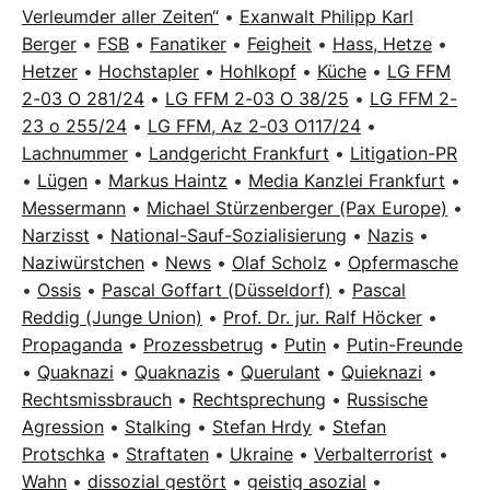
Verleumder aller Zeiten“
•
Exanwalt Philipp Karl
Berger
•
FSB
•
Fanatiker
•
Feigheit
•
Hass, Hetze
•
Hetzer
•
Hochstapler
•
Hohlkopf
•
Küche
•
LG FFM
2-03 O 281/24
•
LG FFM 2-03 O 38/25
•
LG FFM 2-
23 o 255/24
•
LG FFM, Az 2-03 O117/24
•
Lachnummer
•
Landgericht Frankfurt
•
Litigation-PR
•
Lügen
•
Markus Haintz
•
Media Kanzlei Frankfurt
•
Messermann
•
Michael Stürzenberger (Pax Europe)
•
Narzisst
•
National-Sauf-Sozialisierung
•
Nazis
•
Naziwürstchen
•
News
•
Olaf Scholz
•
Opfermasche
•
Ossis
•
Pascal Goffart (Düsseldorf)
•
Pascal
Reddig (Junge Union)
•
Prof. Dr. jur. Ralf Höcker
•
Propaganda
•
Prozessbetrug
•
Putin
•
Putin-Freunde
•
Quaknazi
•
Quaknazis
•
Querulant
•
Quieknazi
•
Rechtsmissbrauch
•
Rechtsprechung
•
Russische
Agression
•
Stalking
•
Stefan Hrdy
•
Stefan
Protschka
•
Straftaten
•
Ukraine
•
Verbalterrorist
•
Wahn
•
dissozial gestört
•
geistig asozial
•