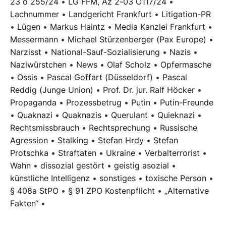
23 o 255/24
•
LG FFM, Az 2-03 O117/24
•
Lachnummer
•
Landgericht Frankfurt
•
Litigation-PR
•
Lügen
•
Markus Haintz
•
Media Kanzlei Frankfurt
•
Messermann
•
Michael Stürzenberger (Pax Europe)
•
Narzisst
•
National-Sauf-Sozialisierung
•
Nazis
•
Naziwürstchen
•
News
•
Olaf Scholz
•
Opfermasche
•
Ossis
•
Pascal Goffart (Düsseldorf)
•
Pascal
Reddig (Junge Union)
•
Prof. Dr. jur. Ralf Höcker
•
Propaganda
•
Prozessbetrug
•
Putin
•
Putin-Freunde
•
Quaknazi
•
Quaknazis
•
Querulant
•
Quieknazi
•
Rechtsmissbrauch
•
Rechtsprechung
•
Russische
Agression
•
Stalking
•
Stefan Hrdy
•
Stefan
Protschka
•
Straftaten
•
Ukraine
•
Verbalterrorist
•
Wahn
•
dissozial gestört
•
geistig asozial
•
künstliche Intelligenz
•
sonstiges
•
toxische Person
•
§ 408a StPO
•
§ 91 ZPO Kostenpflicht
•
„Alternative
Fakten“
•