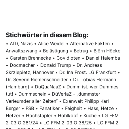
Stichwörter in diesem Blog:
•
AfD, Nazis
•
Alice Weidel
•
Alternative Fakten
•
Anwaltszwang
•
Belästigung
•
Betrug
•
Björn Höcke
•
Carsten Brennecke
•
Covidioten
•
Daniel Halemba
•
Docmacher
•
Donald Trump
•
Dr. Andreas
Skrziepietz, Hannover
•
Dr. Ina Frost. LG Frankfurt
•
Dr. Severin Riemenschneider
•
Dr. Tobias Hermann
(Hamburg)
•
DuQuaNaaZ
•
Dumm ist, wer Dummes
tut!
•
Dummschein
•
DüVerlaZ - „đümmster
Verleumder aller Zeiten“
•
Exanwalt Philipp Karl
Berger
•
FSB
•
Fanatiker
•
Feigheit
•
Hass, Hetze
•
Hetzer
•
Hochstapler
•
Hohlkopf
•
Küche
•
LG FFM
2-03 O 281/24
•
LG FFM 2-03 O 38/25
•
LG FFM 2-