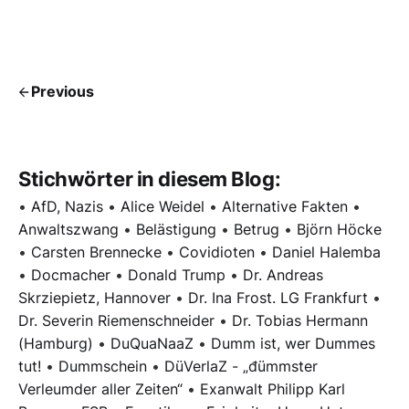
Previous
Stichwörter in diesem Blog:
•
AfD, Nazis
•
Alice Weidel
•
Alternative Fakten
•
Anwaltszwang
•
Belästigung
•
Betrug
•
Björn Höcke
•
Carsten Brennecke
•
Covidioten
•
Daniel Halemba
•
Docmacher
•
Donald Trump
•
Dr. Andreas
Skrziepietz, Hannover
•
Dr. Ina Frost. LG Frankfurt
•
Dr. Severin Riemenschneider
•
Dr. Tobias Hermann
(Hamburg)
•
DuQuaNaaZ
•
Dumm ist, wer Dummes
tut!
•
Dummschein
•
DüVerlaZ - „đümmster
Verleumder aller Zeiten“
•
Exanwalt Philipp Karl