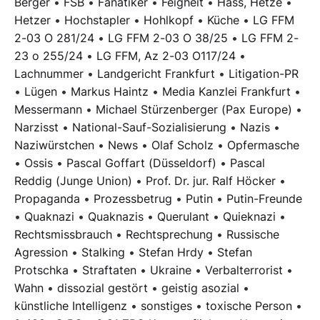
Berger
•
FSB
•
Fanatiker
•
Feigheit
•
Hass, Hetze
•
Hetzer
•
Hochstapler
•
Hohlkopf
•
Küche
•
LG FFM
2-03 O 281/24
•
LG FFM 2-03 O 38/25
•
LG FFM 2-
23 o 255/24
•
LG FFM, Az 2-03 O117/24
•
Lachnummer
•
Landgericht Frankfurt
•
Litigation-PR
•
Lügen
•
Markus Haintz
•
Media Kanzlei Frankfurt
•
Messermann
•
Michael Stürzenberger (Pax Europe)
•
Narzisst
•
National-Sauf-Sozialisierung
•
Nazis
•
Naziwürstchen
•
News
•
Olaf Scholz
•
Opfermasche
•
Ossis
•
Pascal Goffart (Düsseldorf)
•
Pascal
Reddig (Junge Union)
•
Prof. Dr. jur. Ralf Höcker
•
Propaganda
•
Prozessbetrug
•
Putin
•
Putin-Freunde
•
Quaknazi
•
Quaknazis
•
Querulant
•
Quieknazi
•
Rechtsmissbrauch
•
Rechtsprechung
•
Russische
Agression
•
Stalking
•
Stefan Hrdy
•
Stefan
Protschka
•
Straftaten
•
Ukraine
•
Verbalterrorist
•
Wahn
•
dissozial gestört
•
geistig asozial
•
künstliche Intelligenz
•
sonstiges
•
toxische Person
•