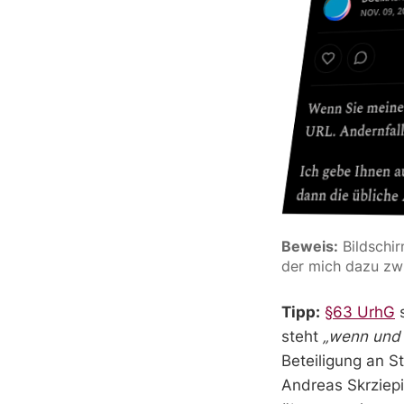
Beweis:
 Bildschi
der mich dazu zwi
Tipp:
§63 UrhG
s
steht
„wenn und 
Beteiligung an S
Andreas Skrziep