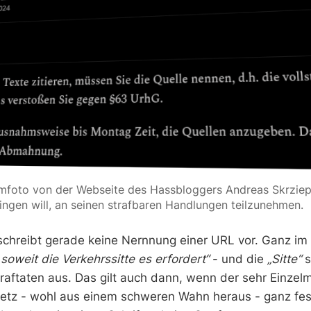
rmfoto von der Webseite des Hassbloggers Andreas Skrziepi
ngen will, an seinen strafbaren Handlungen teilzunehmen.
chreibt gerade keine Nernnung einer URL vor. Ganz im 
soweit die Verkehrssitte es erfordert“
- und die
„Sitte“
s
traftaten aus. Das gilt auch dann, wenn der sehr Einze
ietz - wohl aus einem schweren Wahn heraus - ganz fe