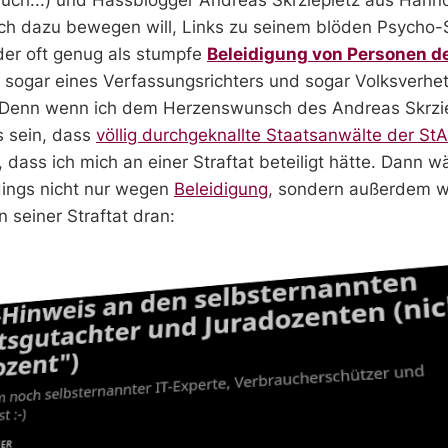
ch dazu bewegen will, Links zu seinem blöden Psycho
 der oft genug als stumpfe
Beleidigung von Personen de
t sogar eines Verfassungsrichters und sogar Volksverhe
. Denn wenn ich dem Herzenswunsch des Andreas Skrzie
s sein, dass
völlig durchgeknallte Staatsanwälte der St
dass ich mich an einer Straftat beteiligt hätte. Dann 
rdings nicht nur wegen
Beleidigung
, sondern außerdem 
n seiner Straftat dran: