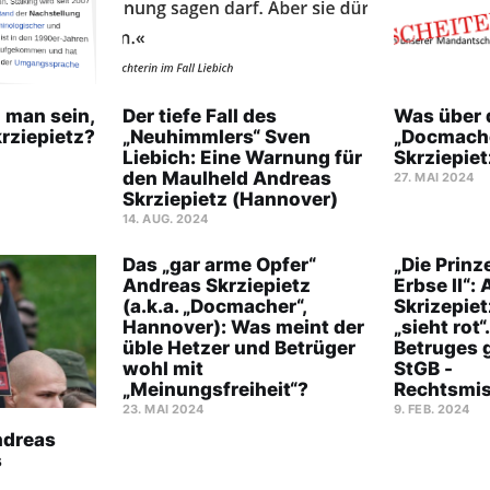
man sein,
Der tiefe Fall des
Was über 
rziepietz?
„Neuhimmlers“ Sven
„Docmach
Liebich: Eine Warnung für
Skrziepiet
den Maulheld Andreas
27. MAI 2024
Skrziepietz (Hannover)
14. AUG. 2024
Das „gar arme Opfer“
„Die Prinz
Andreas Skrziepietz
Erbse II“:
(a.k.a. „Docmacher“,
Skrizepie
Hannover): Was meint der
„sieht rot“
üble Hetzer und Betrüger
Betruges 
wohl mit
StGB -
„Meinungsfreiheit“?
Rechtsmi
23. MAI 2024
9. FEB. 2024
ndreas
s