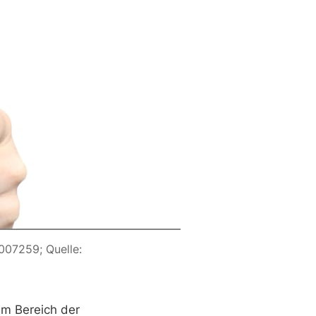
, Lizenz: CC-BY 2.0; Lizenzgeber: Tim Reckmann; ID auf ccnull.de: 1007259; Quelle: 
im Bereich der