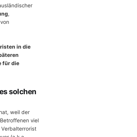
ausländischer
ung
,
 von
isten in die
späteren
 für die
es solchen
hat, weil der
Betroffenen viel
 Verbalterrorist
ver (a.k.a.