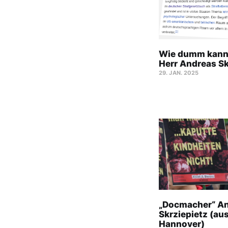
Wie dumm kann 
Herr Andreas Sk
29. JAN. 2025
„Docmacher“ A
Skrziepietz (au
Hannover)