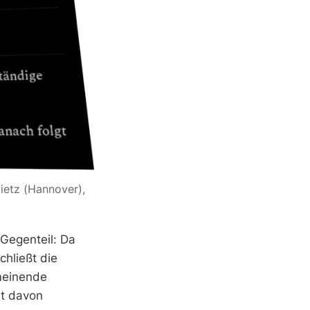
etz (Hannover), 
Gegenteil: Da
chließt die
lmeinende
st davon