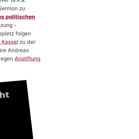
-Sermon zu
s politischen
tzung -
pietz folgen
A Kassel
zu der
wäre Andreas
wegen
Anstiftung