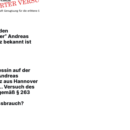
den
er“ Andreas
z bekannt ist
essin auf der
 Andreas
tz aus Hannover
... Versuch des
gemäß § 263
ssbrauch?