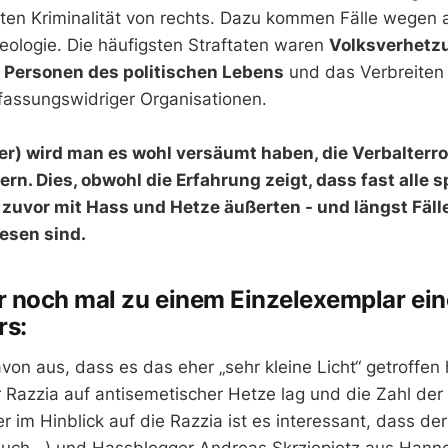
erten Kriminalität von rechts. Dazu kommen Fälle wegen 
Ideologie. Die häufigsten Straftaten waren
Volksverhetz
 Personen des politischen Lebens
und das Verbreiten
fassungswidriger Organisationen.
er) wird man es wohl versäumt haben, die Verbalterror
ern. Dies, obwohl die Erfahrung zeigt, dass fast alle 
 zuvor mit Hass und Hetze äußerten - und längst Fälle
esen sind.
noch mal zu einem Einzelexemplar ein
rs:
von aus, dass es das eher „sehr kleine Licht“ getroffen 
Razzia auf antisemetischer Hetze lag und die Zahl der 
er im Hinblick auf die Razzia ist es interessant, dass der
 auch...) und Hassblogger Andreas Skrziepietz aus Hanno