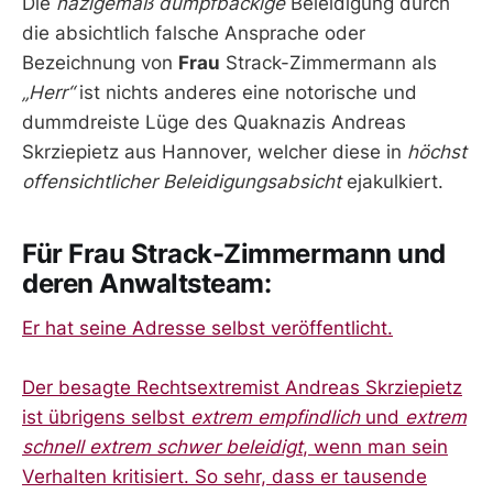
Die
nazigemäß dumpfbackige
Beleidigung durch
die absichtlich falsche Ansprache oder
Bezeichnung von
Frau
Strack-Zimmermann als
„Herr“
ist nichts anderes eine notorische und
dummdreiste Lüge des Quaknazis Andreas
Skrziepietz aus Hannover, welcher diese in
höchst
offensichtlicher Beleidigungsabsicht
ejakulkiert.
Für Frau Strack-Zimmermann und
deren Anwaltsteam:
Er hat seine Adresse selbst veröffentlicht.
Der besagte Rechtsextremist Andreas Skrziepietz
ist übrigens selbst
extrem empfindlich
und
extrem
schnell
extrem schwer beleidigt
, wenn man sein
Verhalten kritisiert. So sehr, dass er tausende