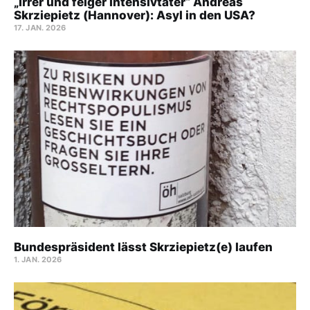
„Irrer und feiger Intensivtäter“ Andreas
Skrziepietz (Hannover): Asyl in den USA?
17. JAN. 2026
Bundespräsident lässt Skrziepietz(e) laufen
1. JAN. 2026