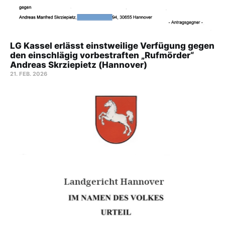
LG Kassel erlässt einstweilige Verfügung gegen
den einschlägig vorbestraften „Rufmörder“
Andreas Skrziepietz (Hannover)
21. FEB. 2026