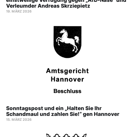
einstweilige Verfügung gegen „AfD-Nase“ und
Verleumder Andreas Skrziepietz
19. MÄRZ 2026
Sonntagspost und ein „Halten Sie Ihr
Schandmaul und zahlen Sie!“ gen Hannover
15. MÄRZ 2026