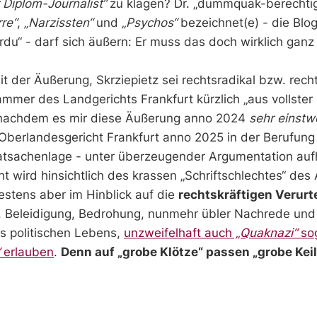
 Diplom-Journalist“
zu klagen? Dr. „dummquak-berechtigt
rre“
,
„Narzissten“
und
„Psychos“
bezeichnet(e) - die Blo
du“ - darf sich äußern: Er muss das doch wirklich gan
it der Äußerung, Skrziepietz sei rechtsradikal bzw. rech
lkammer des Landgerichts Frankfurt kürzlich „aus vollst
nachdem es mir diese Äußerung anno 2024
sehr einstwe
Oberlandesgericht Frankfurt anno 2025 in der Berufung 
atsachenlage - unter überzeugender Argumentation auf
t wird hinsichtlich des krassen „Schriftschlechtes“ des
testens aber im Hinblick auf die
rechtskräftigen Verur
, Beleidigung, Bedrohung, nunmehr übler Nachrede un
s politischen Lebens,
unzweifelhaft auch
„Quaknazi“
so
erlauben
.
Denn auf „grobe Klötze“ passen „grobe Keil