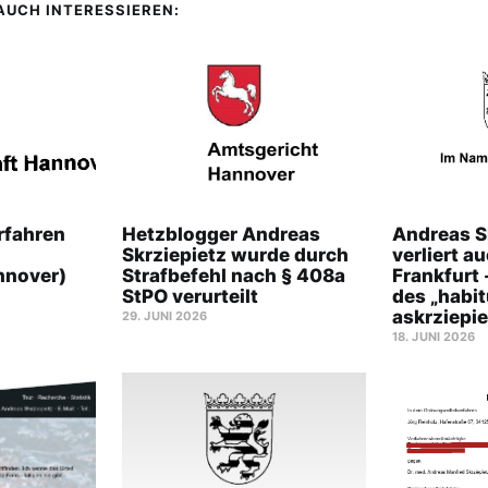
 AUCH INTERESSIEREN:
rfahren
Hetzblogger Andreas
Andreas S
Skrziepietz wurde durch
verliert a
nnover)
Strafbefehl nach § 408a
Frankfurt 
StPO verurteilt
des „habi
askrziepie
29. JUNI 2026
18. JUNI 2026