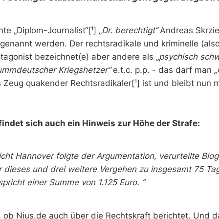
te „Diplom-Journalist“[¹] „
Dr. berechtigt“
Andreas Skrzi
genannt werden. Der rechtsradikale und kriminelle (al
otagonist bezeichnet(e) aber andere als
„psychisch schw
dummdeutscher Kriegshetzer“
e.t.c. p.p. - das darf man
„
eug quakender Rechtsradikaler[¹] ist und bleibt nun m
findet sich auch ein Hinweis zur Höhe der Strafe:
cht Hannover folgte der Argumentation, verurteilte Blog
ür dieses und drei weitere Vergehen zu insgesamt 75 Ta
spricht einer Summe von 1.125 Euro. “
, ob Nius.de auch über die Rechtskraft berichtet. Und 