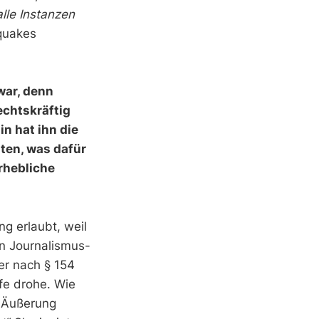
alle Instanzen
quakes
war, denn
echtskräftig
hin hat ihn die
ten, was dafür
erhebliche
ng erlaubt, weil
n Journalismus-
er nach § 154
fe drohe. Wie
r Äußerung