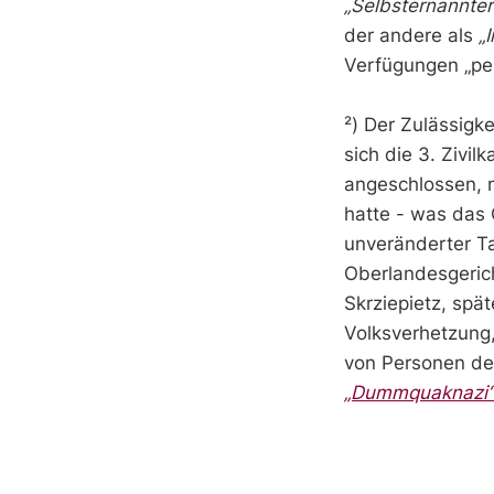
„Selbsternannter
der andere als
„I
Verfügungen „per
²) Der Zulässigke
sich die 3. Zivi
angeschlossen, 
hatte - was das 
unveränderter T
Oberlandesgerich
Skrziepietz, spä
Volksverhetzung
von Personen de
„Dummquaknazi“