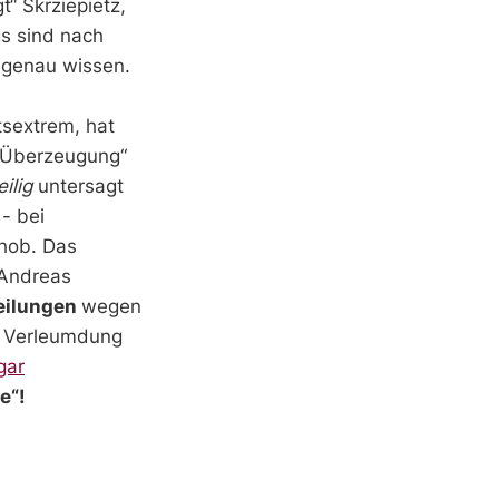
“ Skrziepietz,
gs sind nach
z genau wissen.
tsextrem, hat
er Überzeugung“
ilig
untersagt
- bei
hob. Das
 Andreas
teilungen
wegen
d Verleumdung
gar
e“!