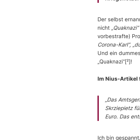
Der selbst ernann
nicht
„Quaknazi“
vorbestrafte) Pr
Corona-Karl“, „
Und ein dummes Z
„Quaknazi“[²]!
Im Nius-Artikel 
„Das Amtsgeri
Skrziepietz f
Euro. Das ent
Ich bin gespannt