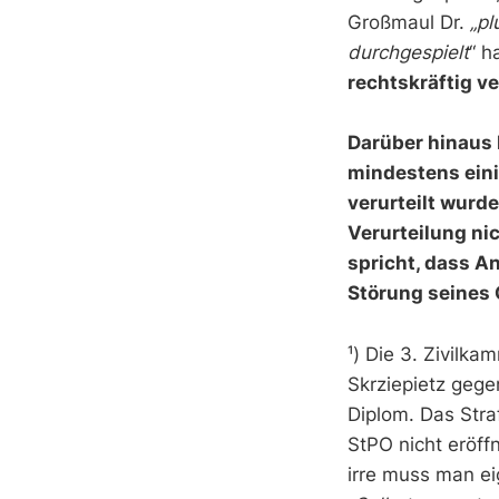
Großmaul Dr.
„pl
durchgespielt
“ h
rechtskräftig ve
Darüber hinaus b
mindestens eini
verurteilt wurde
Verurteilung ni
spricht, dass An
Störung seines 
¹) Die 3. Zivilka
Skrziepietz geg
Diplom. Das Str
StPO nicht eröff
irre muss man ei