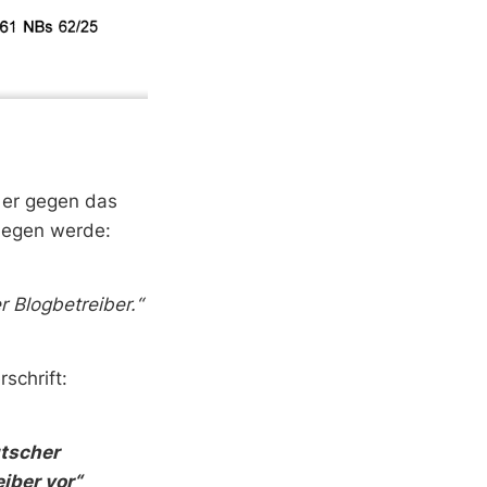
 er gegen das
legen werde:
r Blogbetreiber.“
schrift:
tscher
iber vor“