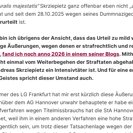
uralis majestatis“
Skrziepietz ganz offenbar eben nicht „
at und seit dem 28.10.2025 wegen seines Dummnazige
rurteilt
ist.
in ich übrigens der Ansicht, dass das Urteil zu mild 
ge Äußerungen, wegen denen er strafrechtlich und r
,
fand ich noch anno 2026 in einem seiner Blogs
. Mit
cht einmal vom Weiterbegehen der Straftaten abgehal
dreas Skrziepietz ein Intensivtäter ist. Und für eine 
Geistes spricht dieser Umstand auch.
mmer des LG Frankfurt hat mir erst kürzlich diese Äußeru
enüber dem AG Hannover unwahr behauptete er habe ei
afverfahren wegen Titelmissbrauchs hat die StA Hannov
net, weil ihm in einem anderen Verfahren eine hohe Stra
gentlich sein, um trotz dieser Tatsachenlage wegen de