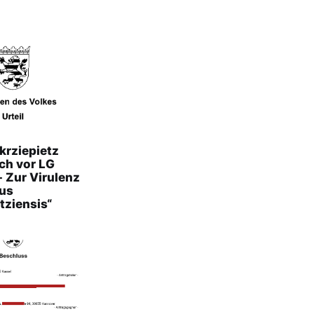
krziepietz
uch vor LG
- Zur Virulenz
tus
tziensis“