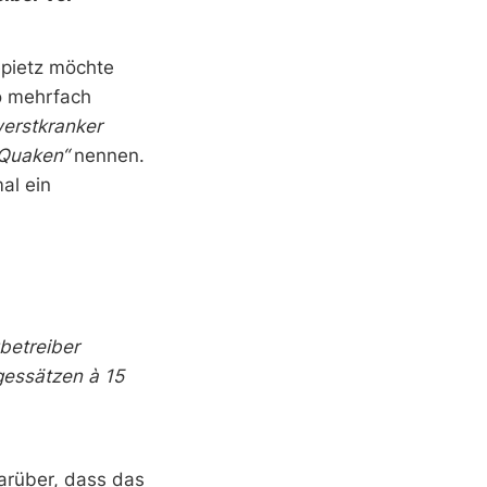
epietz möchte
so mehrfach
erstkranker
Quaken“
nennen.
al ein
betreiber
gessätzen à 15
darüber, dass das